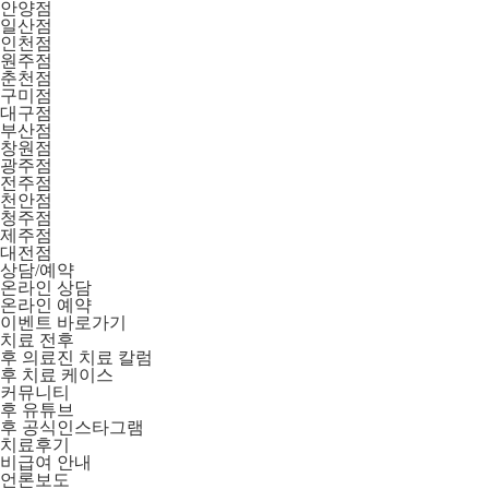
안양점
일산점
인천점
원주점
춘천점
구미점
대구점
부산점
창원점
광주점
전주점
천안점
청주점
제주점
대전점
상담/예약
온라인 상담
온라인 예약
이벤트 바로가기
치료 전후
후 의료진 치료 칼럼
후 치료 케이스
커뮤니티
후 유튜브
후 공식인스타그램
치료후기
비급여 안내
언론보도