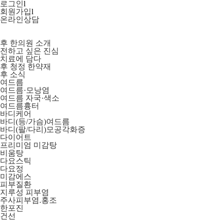
로그인
l
회원가입
l
온라인상담
후 한의원 소개
전하고 싶은 진심
치료에 담다
후 청정 한약재
후 소식
여드름
여드름·모낭염
여드름 자국·색소
여드름흉터
바디케어
바디(등/가슴)여드름
바디(팔/다리)모공각화증
다이어트
프리미엄 미감탕
비움탕
다요스틱
다요정
미감에스
피부질환
지루성 피부염
주사피부염.홍조
한포진
건선