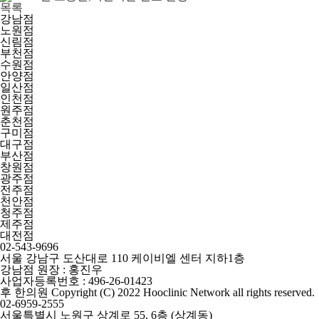
목록
강남점
노원점
신림점
부천점
수원점
안양점
일산점
후
인천점
한
원주점
의
춘천점
원
구미점
대구점
부산점
창원점
광주점
전주점
천안점
청주점
제주점
대전점
02-543-9696
서울 강남구 도산대로 110 케이비엘 센터 지하1층
강남점 원장 : 홍진우
사업자등록번호 : 496-26-01423
후 한의원 Copyright (C) 2022 Hooclinic Network all rights reserved.
02-6959-2555
서울특별시 노원구 상계로 55, 6층 (상계동)