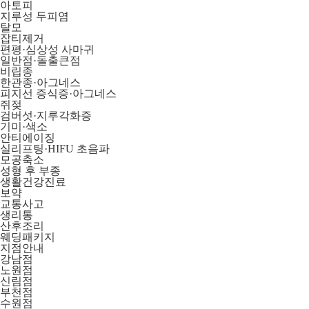
아토피
지루성 두피염
탈모
잡티제거
편평·심상성 사마귀
일반점·돌출큰점
비립종
한관종·아그네스
피지선 증식증·아그네스
쥐젖
검버섯·지루각화증
기미·색소
안티에이징
실리프팅·HIFU 초음파
모공축소
성형 후 부종
생활건강진료
보약
교통사고
생리통
산후조리
웨딩패키지
지점안내
강남점
노원점
신림점
부천점
수원점